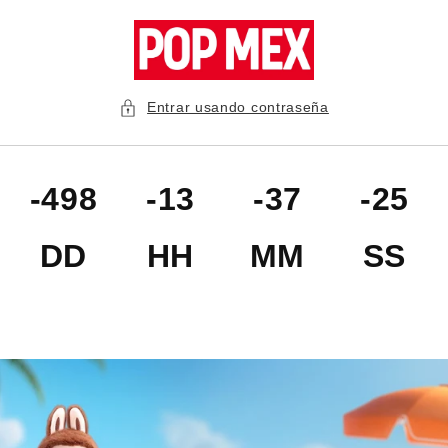
Ir
directamente
al contenido
Entrar usando contraseña
-498
-13
-37
-25
DD
HH
MM
SS